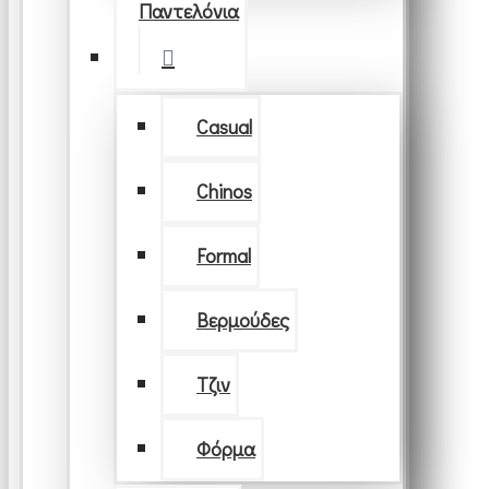
Παντελόνια
Casual
Chinos
Formal
Βερμούδες
Τζιν
Φόρμα