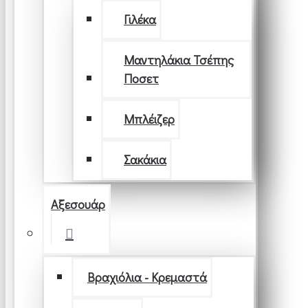
Γιλέκα
Μαντηλάκια Τσέπης
Ποσετ
Μπλέιζερ
Σακάκια
Αξεσουάρ
Βραχιόλια - Κρεμαστά