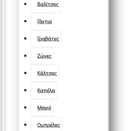
Βαλίτσες
Γάντια
Γραβάτες
Ζώνες
Κάλτσες
Καπέλα
Μαγιό
Ομπρέλες