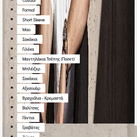
Casual
Formal
Short Sleeve
Μao
Σακάκια
Γιλέκα
Μαντηλάκια Τσέπης (ποσετ)
Μπλέιζερ
Σακάκια
Αξεσουάρ
Βραχιόλια - Κρεμαστά
Βαλίτσες
Γάντια
Γραβάτες