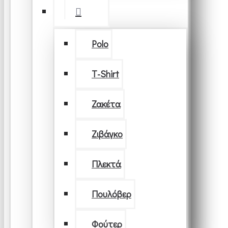
Polo
T-Shirt
Ζακέτα
Ζιβάγκο
Πλεκτά
Πουλόβερ
Φούτερ