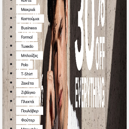
Κοντά
Μακρυά
Κοστούμια
Business
Formal
Tuxedo
Μπλούζες
Polo
T-Shirt
Ζακέτα
Ζιβάγκο
Πλεκτά
Πουλόβερ
Φούτερ