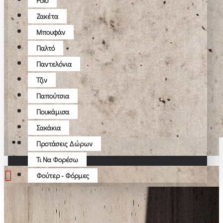
Polo
Ζακέτα
Μπουφάν
Παλτό
Παντελόνια
Τζιν
Παπούτσια
Πουκάμισα
Σακάκια
Προτάσεις Δώρων
Τι Να Φορέσω
Φούτερ - Φόρμες