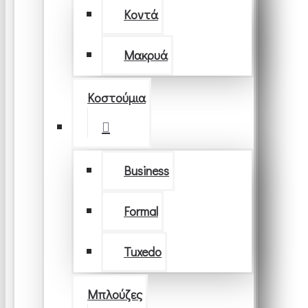
Κοντά
Μακρυά
Κοστούμια
Business
Formal
Tuxedo
Μπλούζες