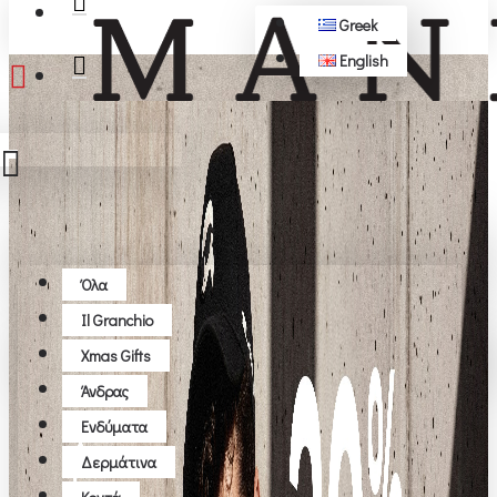
Greek
English
ΔΩΡΕΆΝ ΜΕΤΑΦΟΡΙΚΆ ΆΝΩ ΤΩΝ 50€
Όλα
Όλα
Il Granchio
Το καλάθι αγορών είναι άδειο!
Xmas Gifts
Άνδρας
Ενδύματα
Δερμάτινα