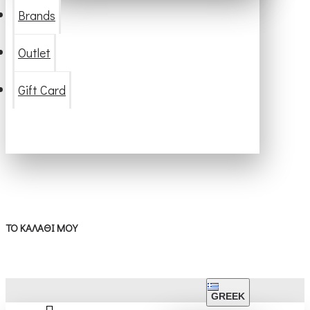
Brands
Outlet
Gift Card
ΤΟ ΚΑΛΆΘΙ ΜΟΥ
GREEK