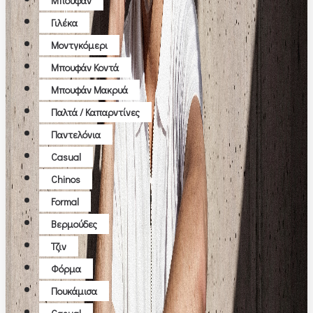
Μπουφάν
Γιλέκα
Μοντγκόμερι
Μπουφάν Κοντά
Μπουφάν Μακρυά
Παλτά / Καπαρντίνες
Παντελόνια
Casual
Chinos
Formal
Βερμούδες
Τζιν
Φόρμα
Πουκάμισα