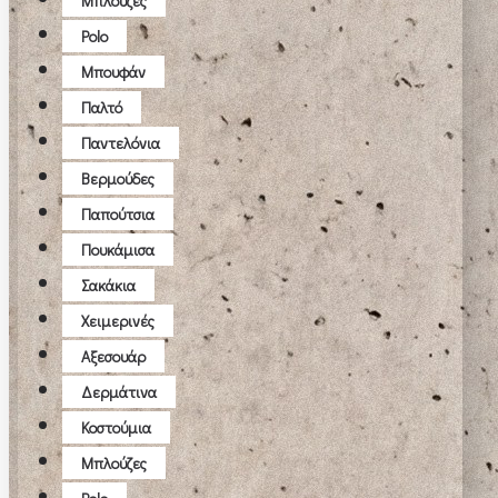
Μπλούζες
Polo
Μπουφάν
Παλτό
Παντελόνια
Βερμούδες
Παπούτσια
Πουκάμισα
Σακάκια
Χειμερινές
Αξεσουάρ
Δερμάτινα
Κοστούμια
Μπλούζες