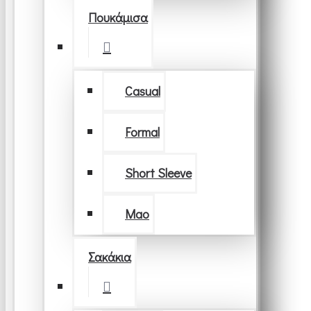
Πουκάμισα
Casual
Formal
Short Sleeve
Μao
Σακάκια