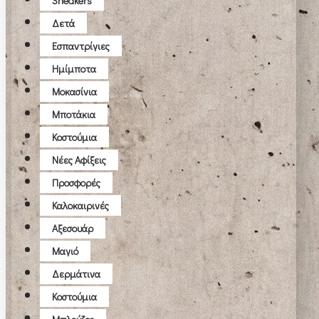
Sneakers
Δετά
Εσπαντρίγιες
Ημίμποτα
Μοκασίνια
Μποτάκια
Κοστούμια
Νέες Αφίξεις
Προσφορές
Καλοκαιρινές
Αξεσουάρ
Μαγιό
Δερμάτινα
Κοστούμια