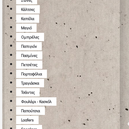
Ζώνες
Κάλτσες
Καπέλα
Μαγιό
Ομπρέλες
Παπιγιόν
Πασμίνες
Πετσέτες
Πορτοφόλια
Τραγιάσκα
Τσάντες
Φουλάρι - Κασκόλ
Παπούτσια
Loafers