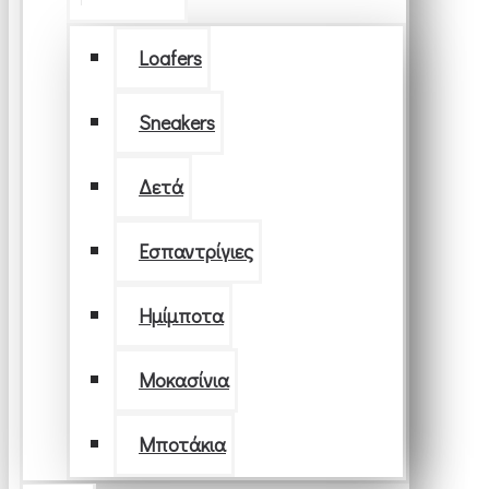
Loafers
Sneakers
Δετά
Εσπαντρίγιες
Ημίμποτα
Μοκασίνια
Μποτάκια