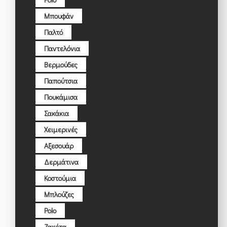
Μπουφάν
Παλτό
Παντελόνια
Βερμούδες
Παπούτσια
Πουκάμισα
Σακάκια
Χειμερινές
Αξεσουάρ
Δερμάτινα
Κοστούμια
Μπλούζες
Polo
Ζακέτα