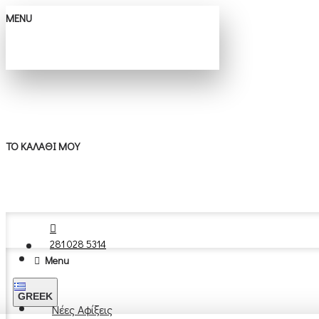
MENU
ΤΟ ΚΑΛΆΘΙ ΜΟΥ
281 028 5314
Menu
GREEK
Νέες Αφίξεις