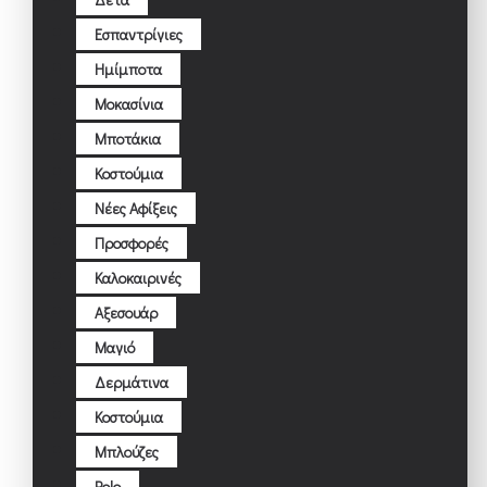
Εσπαντρίγιες
Ημίμποτα
Μοκασίνια
Μποτάκια
Κοστούμια
Νέες Αφίξεις
Προσφορές
Καλοκαιρινές
Αξεσουάρ
Μαγιό
Δερμάτινα
Κοστούμια
Μπλούζες
Polo