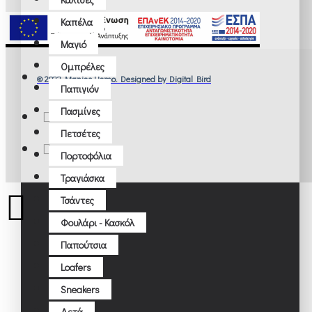
Δερμάτινα
Καπέλα
Κοντά
Μαγιό
Μακρυά
Ομπρέλες
© 2022 Manios Uomo. Designed by Digital Bird
Παπιγιόν
Σακάκια
Πασμίνες
Γιλέκα
Πετσέτες
Μαντηλάκια Τσέπης (ποσετ)
Πορτοφόλια
Μπλέιζερ
Τραγιάσκα
Σακάκια
Τσάντες
Φουλάρι - Κασκόλ
Κοστούμια
Παπούτσια
Business
Loafers
Formal
Sneakers
Tuxedo
Δετά