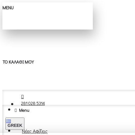
MENU
ΤΟ ΚΑΛΆΘΙ ΜΟΥ
281 028 5314
Menu
GREEK
Νέες Αφίξεις