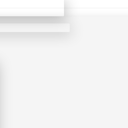
O Λογαριασμός μου
Σύνδεση Λογαριασμού
ε να ψωνίζετε ταχύτερα, να ενημερώνεστε για τη