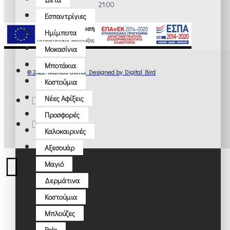
21:00
Εσπαντρίγιες
Ημίμποτα
Μοκασίνια
Μποτάκια
© 2022 Manios Uomo. Designed by Digital Bird
Κοστούμια
Νέες Αφίξεις
Προσφορές
Καλοκαιρινές
Αξεσουάρ
Μαγιό
Δερμάτινα
Κοστούμια
Μπλούζες
Polo