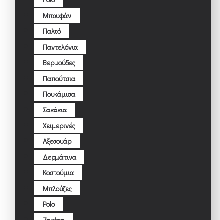
Μπουφάν
Παλτό
Παντελόνια
Βερμούδες
Παπούτσια
Πουκάμισα
Σακάκια
Χειμερινές
Αξεσουάρ
Δερμάτινα
Κοστούμια
Μπλούζες
Polo
Ζακέτα