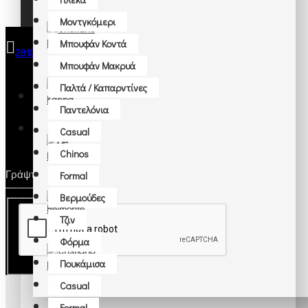
Γιλέκα
Μοντγκόμερι
Μοντγκόμερι
Μπουφάν Κοντά
2810 285314
Μπουφάν Κοντά
Μπουφάν Μακρυά
Μπουφάν Μακρυά
Παλτά / Καπαρντίνες
Παλτά / Καπαρντίνες
Παντελόνια
Casual
Αξεσουάρ
Chinos
Βραχιόλια - Κρεμαστά
Formal
Βαλίτσες
Βερμούδες
ΕΓΓΡΑΦΗ
Γάντια
Τζιν
Γραβάτες
Φόρμα
Ζώνες
Πουκάμισα
Κάλτσες
Casual
Καπέλα
Formal