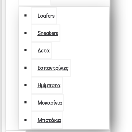
Loafers
Sneakers
Δετά
Εσπαντρίγιες
Ημίμποτα
Μοκασίνια
Μποτάκια