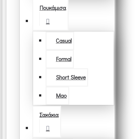
Πουκάμισα
Casual
Formal
Short Sleeve
Μao
Σακάκια