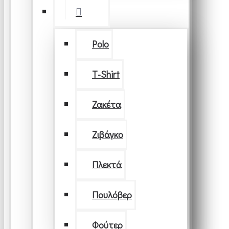
Polo
T-Shirt
Ζακέτα
Ζιβάγκο
Πλεκτά
Πουλόβερ
Φούτερ