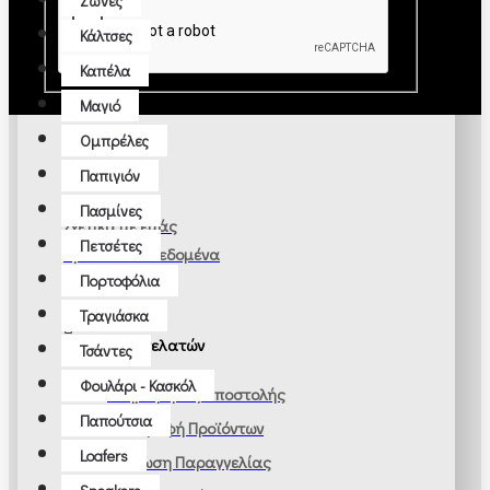
Ζώνες
Κάλτσες
Καπέλα
Μαγιό
Ομπρέλες
Παπιγιόν
Πληροφορίες
Πασμίνες
Σχετικά με εμάς
Πετσέτες
Προσωπικά Δεδομένα
Πορτοφόλια
Όροι Χρήσης
Τραγιάσκα
Υπηρεσίες πελατών
Τσάντες
Φουλάρι - Κασκόλ
Πληροφορίες Αποστολής
Παπούτσια
Επιστροφή Προϊόντων
Loafers
Ακύρωση Παραγγελίας