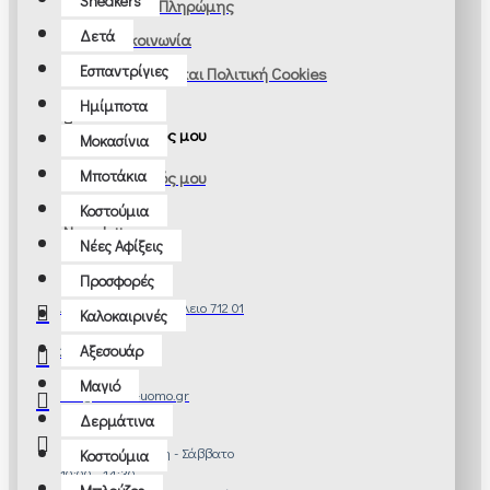
Sneakers
Τρόποι Πληρώμης
Δετά
Επικοινωνία
Εσπαντρίγιες
Ρυθμίσεις και Πολιτική Cookies
Ημίμποτα
Ο λογαριασμός μου
Μοκασίνια
Μποτάκια
Ο λογαριασμός μου
Παραγγελίες
Κοστούμια
Newsletter
Νέες Αφίξεις
Προσφορές
Αγίου Μηνά 17, Ηράκλειο 712 01
Καλοκαιρινές
Αξεσουάρ
2810 285314
Μαγιό
info@manios-uomo.gr
Δερμάτινα
Δευτέρα - Τετάρτη - Σάββατο
Κοστούμια
10:00 - 14:30