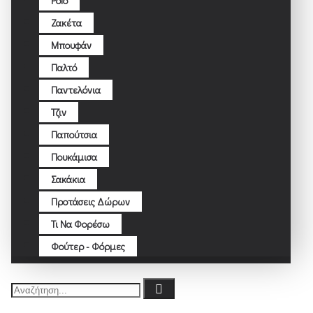
Polo
Ζακέτα
Μπουφάν
Παλτό
Παντελόνια
Τζιν
Παπούτσια
Πουκάμισα
Σακάκια
Προτάσεις Δώρων
Τι Να Φορέσω
Φούτερ - Φόρμες