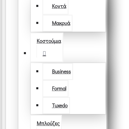
Κοντά
Μακρυά
Κοστούμια
Business
Formal
Tuxedo
Μπλούζες