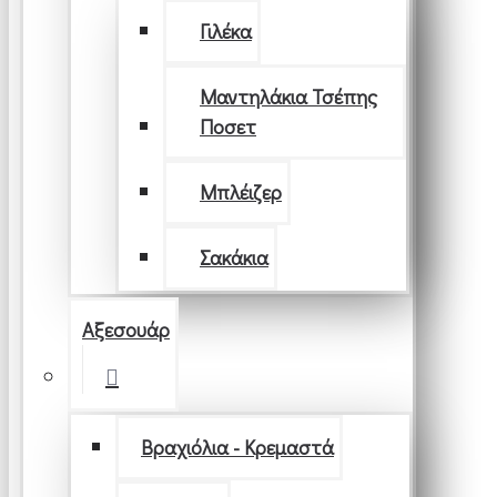
Γιλέκα
Μαντηλάκια Τσέπης
Ποσετ
Μπλέιζερ
Σακάκια
Αξεσουάρ
Βραχιόλια - Κρεμαστά