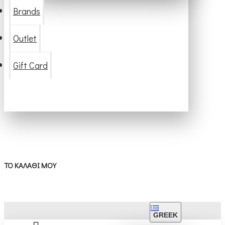
Brands
Outlet
Gift Card
ΤΟ ΚΑΛΆΘΙ ΜΟΥ
GREEK