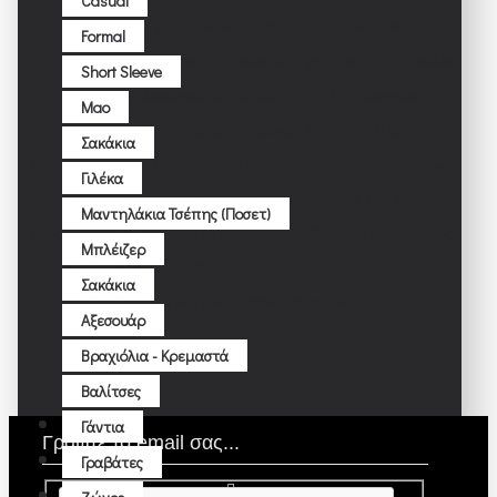
Casual
μέτρων, με ειδικό χώρο ραφείου , ξεχωριστό εκθεσιακό χώρο
Formal
(
showroom
) για την προετοιμασία ενός γαμπρού με ποικιλία
Short Sleeve
μοντέρνων και κλασσικών επιλογών. Το 2010 η εταιρεία
Μao
περνάει στα χέρια της δεύτερης γενιάς
ΜΑΝΙΟΣ
(Γιάννης
Σακάκια
Μανιός και Ιρήνα Μανιού) οι οποίοι τη διαχειρίζονται έως και
Γιλέκα
σήμερα με επιτυχία συνεχίζοντας να κρατούν με την δική
Μαντηλάκια Τσέπης (ποσετ)
τους προστιθέμενη αξία το όνομα
ΜΑΝΙΟΣ
στην κορυφή της
Μπλέιζερ
αγοράς της ανδρικής ένδυσης, πρωτοπορώντας πλέον και
Σακάκια
στην υπόδηση αλλά και στα ανδρικά αξεσουάρ.
Αξεσουάρ
Βραχιόλια - Κρεμαστά
Βαλίτσες
Γάντια
Γραβάτες