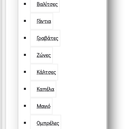
Βαλίτσες
Γάντια
Γραβάτες
Ζώνες
Κάλτσες
Καπέλα
Μαγιό
Ομπρέλες