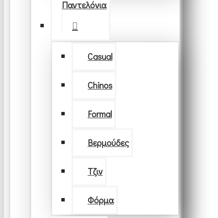
Παντελόνια
Casual
Chinos
Formal
Βερμούδες
Τζιν
Φόρμα