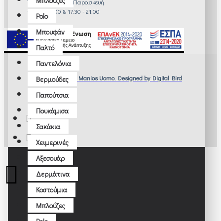
Μπλούζες
Τρίτη - Πέμπτη - Παρασκευή
10:00 - 14:00 & 17:30 - 21:00
Polo
Μπουφάν
Παλτό
Παντελόνια
© 2022 Manios Uomo. Designed by Digital Bird
Βερμούδες
Παπούτσια
Πουκάμισα
Σακάκια
Χειμερινές
Αξεσουάρ
Δερμάτινα
Κοστούμια
Μπλούζες