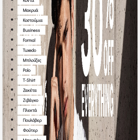
Κοντά
Μακρυά
Κοστούμια
Business
Formal
Tuxedo
Μπλούζες
Polo
T-Shirt
Ζακέτα
Ζιβάγκο
Πλεκτά
Πουλόβερ
Φούτερ