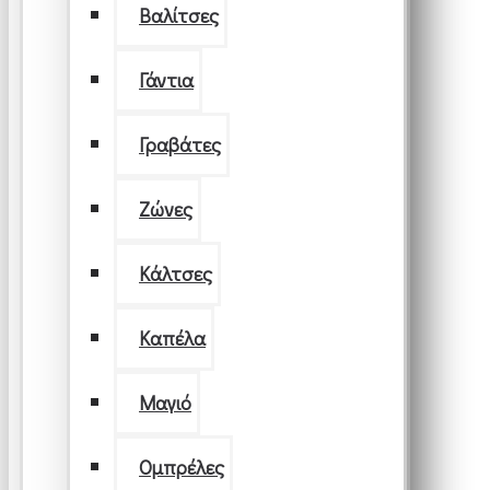
Βαλίτσες
Γάντια
Γραβάτες
Ζώνες
Κάλτσες
Καπέλα
Μαγιό
Ομπρέλες