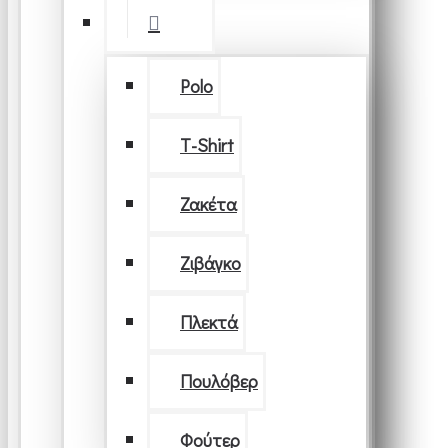
Polo
T-Shirt
Ζακέτα
Ζιβάγκο
Πλεκτά
Πουλόβερ
Φούτερ