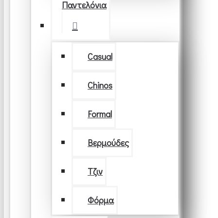
Παντελόνια
Casual
Chinos
Formal
Βερμούδες
Τζιν
Φόρμα