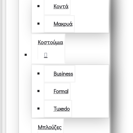
Κοντά
Μακρυά
Κοστούμια
Business
Formal
Tuxedo
Μπλούζες