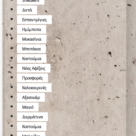
Sneakers
Δετά
Εσπαντρίγιες
Ημίμποτα
Μοκασίνια
Μποτάκια
Κοστούμια
Νέες Αφίξεις
Προσφορές
Καλοκαιρινές
Αξεσουάρ
Μαγιό
Δερμάτινα
Κοστούμια