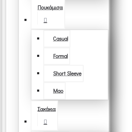
Πουκάμισα
Casual
Formal
Short Sleeve
Μao
Σακάκια