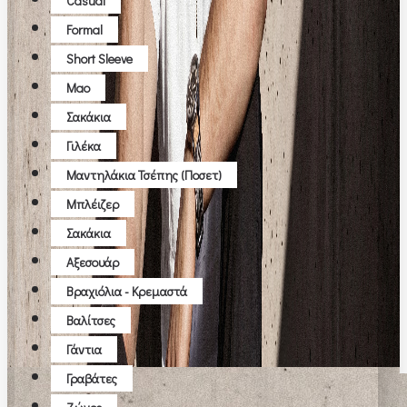
Casual
Formal
Short Sleeve
Μao
Σακάκια
Γιλέκα
Μαντηλάκια Τσέπης (ποσετ)
Μπλέιζερ
Σακάκια
Αξεσουάρ
Βραχιόλια - Κρεμαστά
Βαλίτσες
Γάντια
Γραβάτες