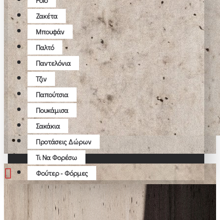
Polo
Ζακέτα
Μπουφάν
Παλτό
Παντελόνια
Τζιν
Παπούτσια
Πουκάμισα
Σακάκια
Προτάσεις Δώρων
Τι Να Φορέσω
Φούτερ - Φόρμες