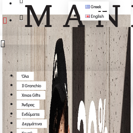
Greek
English
ΔΩΡΕΆΝ ΜΕΤΑΦΟΡΙΚΆ ΆΝΩ ΤΩΝ 50€
Όλα
Όλα
Il Granchio
Το καλάθι αγορών είναι άδειο!
Xmas Gifts
Άνδρας
Ενδύματα
Δερμάτινα