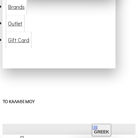
Brands
Outlet
Gift Card
ΤΟ ΚΑΛΆΘΙ ΜΟΥ
GREEK