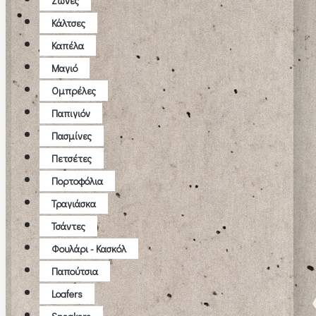
Ζώνες
Κάλτσες
Καπέλα
Μαγιό
Ομπρέλες
Παπιγιόν
Πασμίνες
Πετσέτες
Πορτοφόλια
Τραγιάσκα
Τσάντες
Φουλάρι - Κασκόλ
Παπούτσια
Loafers