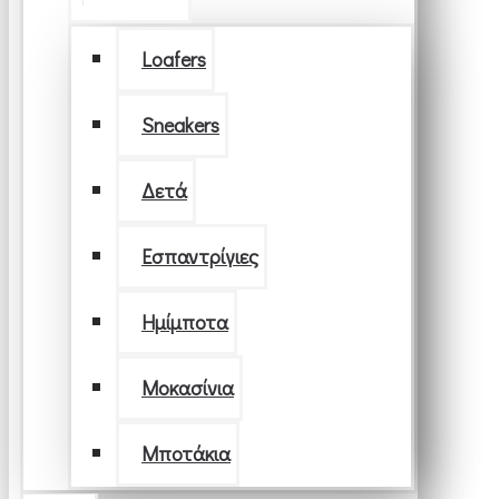
Loafers
Sneakers
Δετά
Εσπαντρίγιες
Ημίμποτα
Μοκασίνια
Μποτάκια