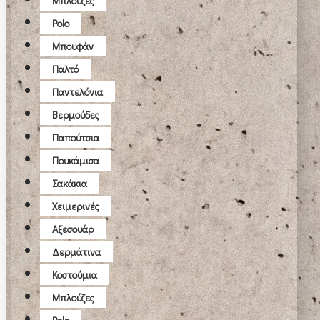
Μπλούζες
Polo
Μπουφάν
Παλτό
Παντελόνια
Βερμούδες
Παπούτσια
Πουκάμισα
Σακάκια
Χειμερινές
Αξεσουάρ
Δερμάτινα
Κοστούμια
Μπλούζες