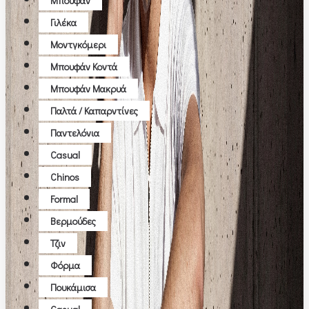
Μπουφάν
Γιλέκα
Μοντγκόμερι
Μπουφάν Κοντά
Μπουφάν Μακρυά
Παλτά / Καπαρντίνες
Παντελόνια
Casual
Chinos
Formal
Βερμούδες
Τζιν
Φόρμα
Πουκάμισα