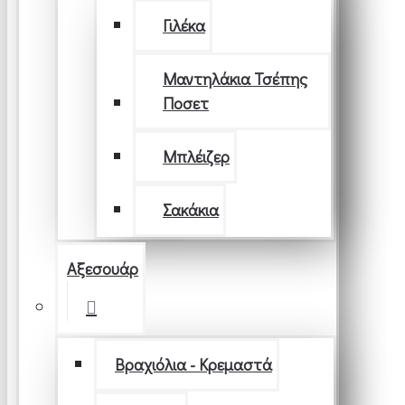
Γιλέκα
Μαντηλάκια Τσέπης
Ποσετ
Μπλέιζερ
Σακάκια
Αξεσουάρ
Βραχιόλια - Κρεμαστά