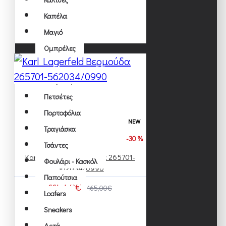
Δερμάτινα
Καπέλα
Κοντά
Μαγιό
Μακρυά
Ομπρέλες
Παπιγιόν
Σακάκια
Πασμίνες
Γιλέκα
Πετσέτες
Μαντηλάκια Τσέπης (ποσετ)
Πορτοφόλια
Μπλέιζερ
NEW
Τραγιάσκα
Σακάκια
-30 %
Τσάντες
Karl Lagerfeld Βερμούδα 265701-
Φουλάρι - Κασκόλ
Κοστούμια
562034/0990
Παπούτσια
Business
115,50€
165,00€
Loafers
Formal
Sneakers
Tuxedo
Δετά