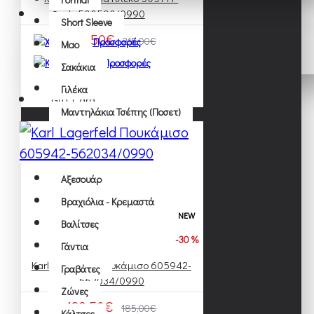
Μαγιό
500590/0990
Outlet
Short Sleeve
Ομπρέλες
150,50€
215,00€
Μao
Παπιγιόν
Σακάκια
Πασμίνες
Γιλέκα
Gift Card
Πετσέτες
Μαντηλάκια Τσέπης (ποσετ)
Τραγιάσκα
Μπλέιζερ
Τσάντες
Σακάκια
Φουλάρι - Κασκόλ
Αξεσουάρ
Βραχιόλια - Κρεμαστά
Πουκάμισα
NEW
Βαλίτσες
Casual
-30 %
Γάντια
Formal
Karl Lagerfeld Πουκάμισο 605942-
Γραβάτες
Short Sleeve
562034/0990
Ζώνες
Μao
129,50€
185,00€
Κάλτσες