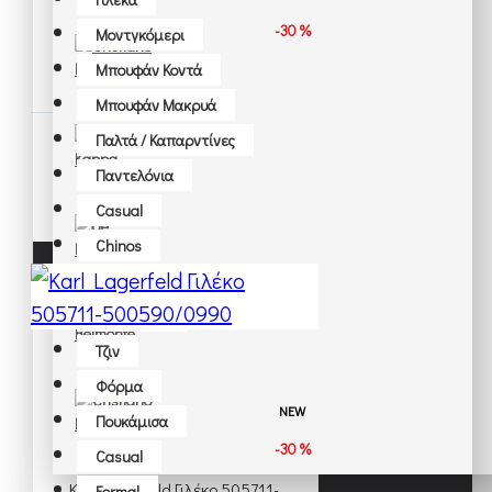
Γιλέκα
-30 %
Μοντγκόμερι
Μοντγκόμερι
Karl Lagerfeld Μπλούζα 755048-
Μπουφάν Κοντά
Μπουφάν Κοντά
562235/0990
Μπουφάν Μακρυά
Μπουφάν Μακρυά
73,50€
105,00€
Παλτά / Καπαρντίνες
Παλτά / Καπαρντίνες
Παντελόνια
Casual
Αξεσουάρ
Chinos
Βραχιόλια - Κρεμαστά
Formal
Βαλίτσες
Βερμούδες
Γάντια
Τζιν
Γραβάτες
Φόρμα
Ζώνες
NEW
Πουκάμισα
Κάλτσες
-30 %
Casual
Καπέλα
Karl Lagerfeld Γιλέκο 505711-
Formal