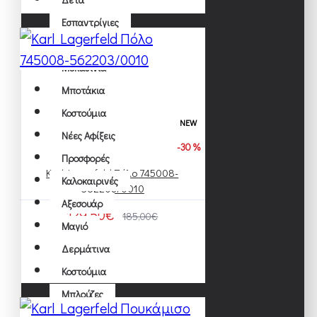
Εσπαντρίγιες
Ημίμποτα
Μοκασίνια
Μποτάκια
Κοστούμια
NEW
Νέες Αφίξεις
-30 %
Προσφορές
Karl Lagerfeld Πόλο 745008-
Καλοκαιρινές
562203/0010
Αξεσουάρ
129,50€
185,00€
Μαγιό
Δερμάτινα
Κοστούμια
Μπλούζες
Polo