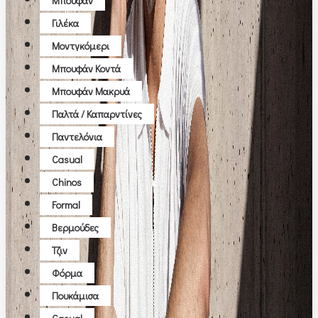
Μπουφάν
Γιλέκα
Μοντγκόμερι
Μπουφάν Κοντά
Μπουφάν Μακρυά
Παλτά / Καπαρντίνες
Παντελόνια
Casual
Chinos
Formal
Βερμούδες
Τζιν
Φόρμα
Πουκάμισα