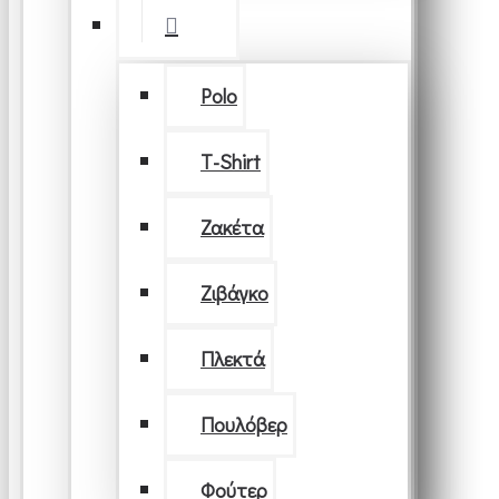
Polo
T-Shirt
Ζακέτα
Ζιβάγκο
Πλεκτά
Πουλόβερ
Φούτερ