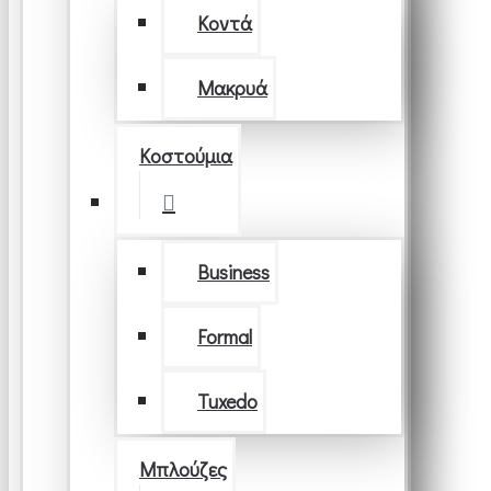
Κοντά
Μακρυά
Κοστούμια
Business
Formal
Tuxedo
Μπλούζες