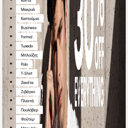
Κοντά
Μακρυά
Κοστούμια
Business
Formal
Tuxedo
Μπλούζες
Polo
T-Shirt
Ζακέτα
Ζιβάγκο
Πλεκτά
Πουλόβερ
Φούτερ