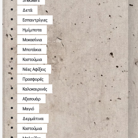
Sneakers
Δετά
Εσπαντρίγιες
Ημίμποτα
Μοκασίνια
Μποτάκια
Κοστούμια
Νέες Αφίξεις
Προσφορές
Καλοκαιρινές
Αξεσουάρ
Μαγιό
Δερμάτινα
Κοστούμια