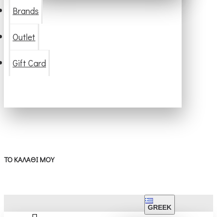
Brands
Outlet
Gift Card
ΤΟ ΚΑΛΆΘΙ ΜΟΥ
GREEK