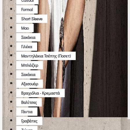
Casual
Formal
Short Sleeve
Μao
Σακάκια
Γιλέκα
Μαντηλάκια Τσέπης (ποσετ)
Μπλέιζερ
Σακάκια
Αξεσουάρ
Βραχιόλια - Κρεμαστά
Βαλίτσες
Γάντια
Γραβάτες