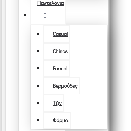
Παντελόνια
Casual
Chinos
Formal
Βερμούδες
Τζιν
Φόρμα