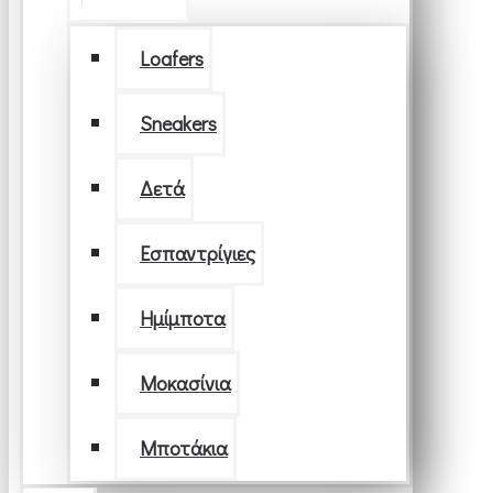
Loafers
Sneakers
Δετά
Εσπαντρίγιες
Ημίμποτα
Μοκασίνια
Μποτάκια