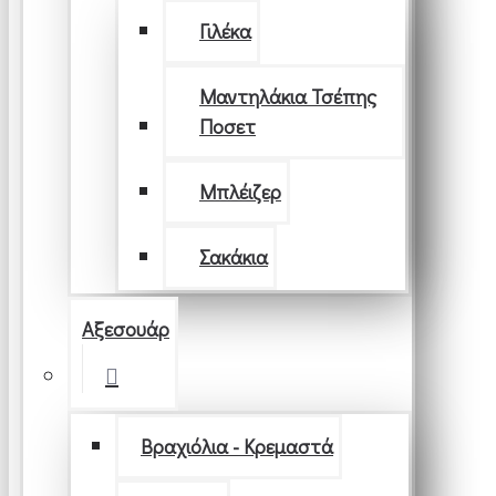
Γιλέκα
Μαντηλάκια Τσέπης
Ποσετ
Μπλέιζερ
Σακάκια
Αξεσουάρ
Βραχιόλια - Κρεμαστά