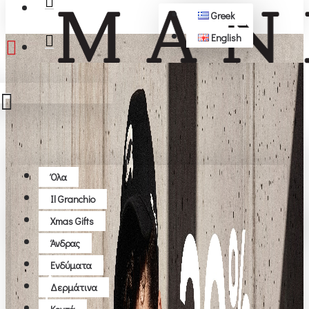
Greek
English
ΔΩΡΕΆΝ ΜΕΤΑΦΟΡΙΚΆ ΆΝΩ ΤΩΝ 50€
Όλα
Όλα
Il Granchio
Το καλάθι αγορών είναι άδειο!
Xmas Gifts
Άνδρας
Ενδύματα
Δερμάτινα