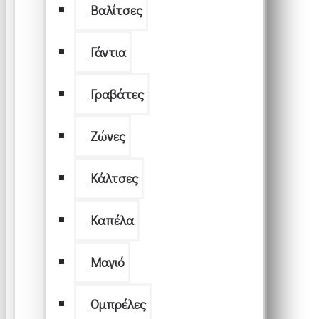
Βαλίτσες
Γάντια
Γραβάτες
Ζώνες
Κάλτσες
Καπέλα
Μαγιό
Ομπρέλες