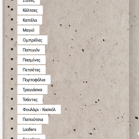
Ζώνες
Κάλτσες
Καπέλα
Μαγιό
Ομπρέλες
Παπιγιόν
Πασμίνες
Πετσέτες
Πορτοφόλια
Τραγιάσκα
Τσάντες
Φουλάρι - Κασκόλ
Παπούτσια
Loafers