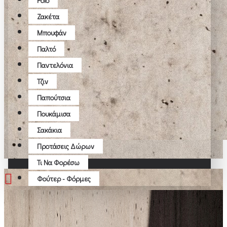
Polo
Ζακέτα
Μπουφάν
Παλτό
Παντελόνια
Τζιν
Παπούτσια
Πουκάμισα
Σακάκια
Προτάσεις Δώρων
Τι Να Φορέσω
Φούτερ - Φόρμες