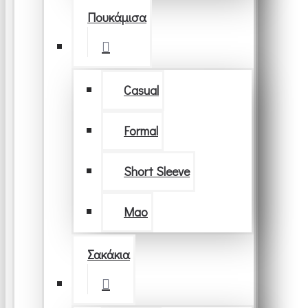
Πουκάμισα
Casual
Formal
Short Sleeve
Μao
Σακάκια