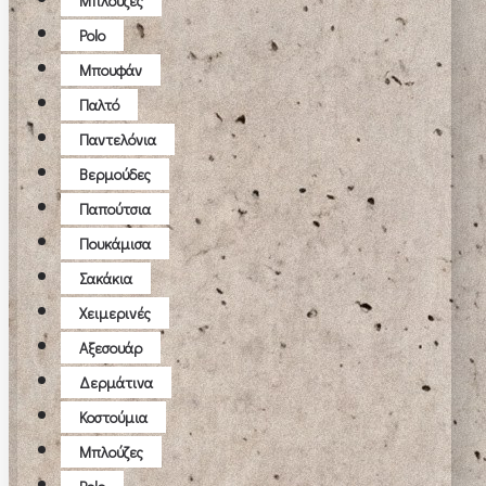
Μπλούζες
Polo
Μπουφάν
Παλτό
Παντελόνια
Βερμούδες
Παπούτσια
Πουκάμισα
Σακάκια
Χειμερινές
Αξεσουάρ
Δερμάτινα
Κοστούμια
Μπλούζες