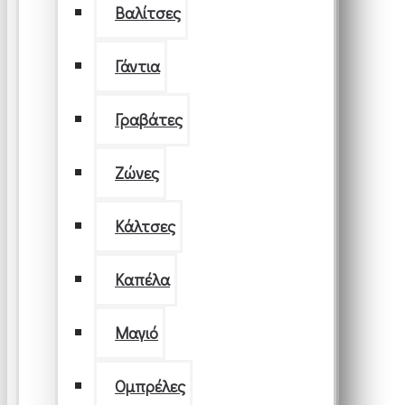
Βαλίτσες
Γάντια
Γραβάτες
Ζώνες
Κάλτσες
Καπέλα
Μαγιό
Ομπρέλες