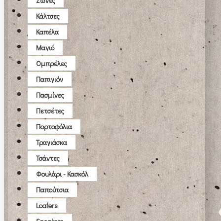
Ζώνες
Κάλτσες
Καπέλα
Μαγιό
Ομπρέλες
Παπιγιόν
Πασμίνες
Πετσέτες
Πορτοφόλια
Τραγιάσκα
Τσάντες
Φουλάρι - Κασκόλ
Παπούτσια
Loafers