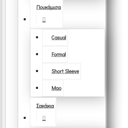
Πουκάμισα
Casual
Formal
Short Sleeve
Μao
Σακάκια