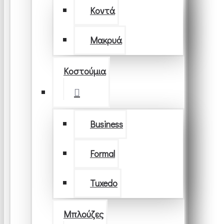
Κοντά
Μακρυά
Κοστούμια
Business
Formal
Tuxedo
Μπλούζες