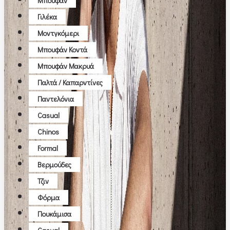
Μπουφάν
Γιλέκα
Μοντγκόμερι
Μπουφάν Κοντά
Μπουφάν Μακρυά
Παλτά / Καπαρντίνες
Παντελόνια
Casual
Chinos
Formal
Βερμούδες
Τζιν
Φόρμα
Πουκάμισα