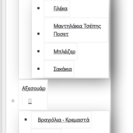
Γιλέκα
Μαντηλάκια Τσέπης
Ποσετ
Μπλέιζερ
Σακάκια
Αξεσουάρ
Βραχιόλια - Κρεμαστά