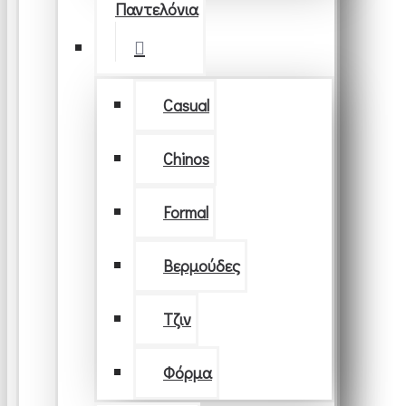
Παντελόνια
Casual
Chinos
Formal
Βερμούδες
Τζιν
Φόρμα