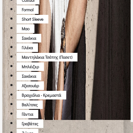
Casual
Formal
Short Sleeve
Μao
Σακάκια
Γιλέκα
Μαντηλάκια Τσέπης (ποσετ)
Μπλέιζερ
Σακάκια
Αξεσουάρ
Βραχιόλια - Κρεμαστά
Βαλίτσες
Γάντια
Γραβάτες