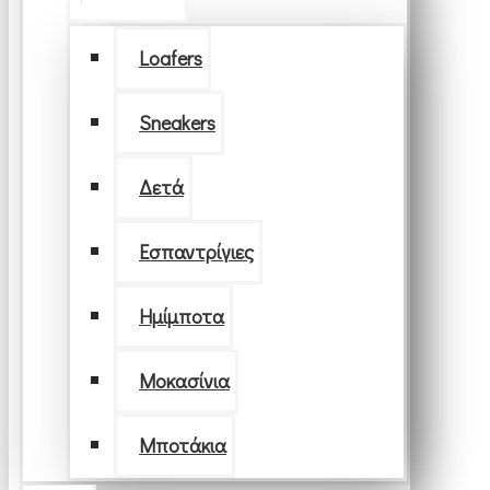
Loafers
Sneakers
Δετά
Εσπαντρίγιες
Ημίμποτα
Μοκασίνια
Μποτάκια