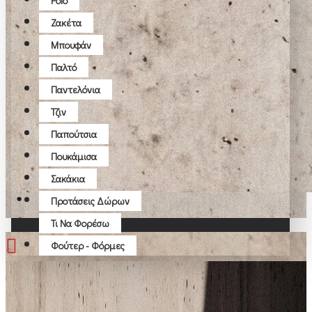
Polo
Ζακέτα
Μπουφάν
Παλτό
Παντελόνια
Τζιν
Παπούτσια
Πουκάμισα
Σακάκια
Προτάσεις Δώρων
Τι Να Φορέσω
Φούτερ - Φόρμες