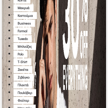
Κοντά
Μακρυά
Κοστούμια
Business
Formal
Tuxedo
Μπλούζες
Polo
T-Shirt
Ζακέτα
Ζιβάγκο
Πλεκτά
Πουλόβερ
Φούτερ