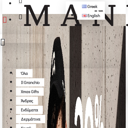
Greek
English
ΔΩΡΕΆΝ ΜΕΤΑΦΟΡΙΚΆ ΆΝΩ ΤΩΝ 50€
Όλα
Όλα
Il Granchio
Το καλάθι αγορών είναι άδειο!
Xmas Gifts
Άνδρας
Ενδύματα
Δερμάτινα