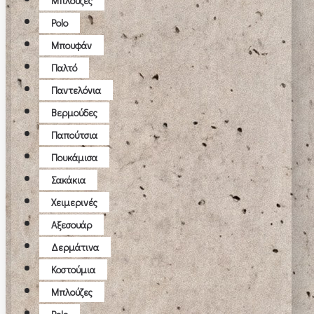
Μπλούζες
Polo
Μπουφάν
Παλτό
Παντελόνια
Βερμούδες
Παπούτσια
Πουκάμισα
Σακάκια
Χειμερινές
Αξεσουάρ
Δερμάτινα
Κοστούμια
Μπλούζες