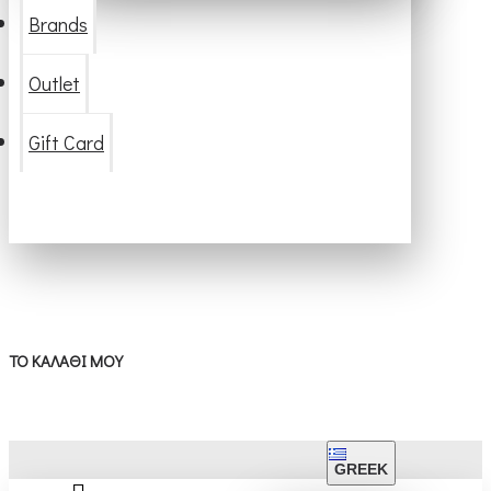
Brands
Outlet
Gift Card
ΤΟ ΚΑΛΆΘΙ ΜΟΥ
GREEK