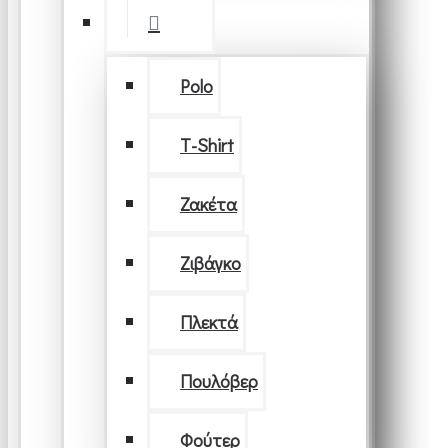
Polo
T-Shirt
Ζακέτα
Ζιβάγκο
Πλεκτά
Πουλόβερ
Φούτερ