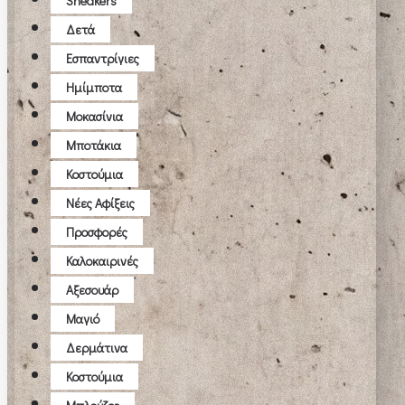
Sneakers
Δετά
Εσπαντρίγιες
Ημίμποτα
Μοκασίνια
Μποτάκια
Κοστούμια
Νέες Αφίξεις
Προσφορές
Καλοκαιρινές
Αξεσουάρ
Μαγιό
Δερμάτινα
Κοστούμια