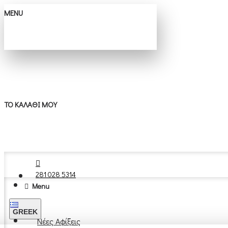
MENU
ΤΟ ΚΑΛΆΘΙ ΜΟΥ
281 028 5314
Menu
GREEK
Νέες Αφίξεις