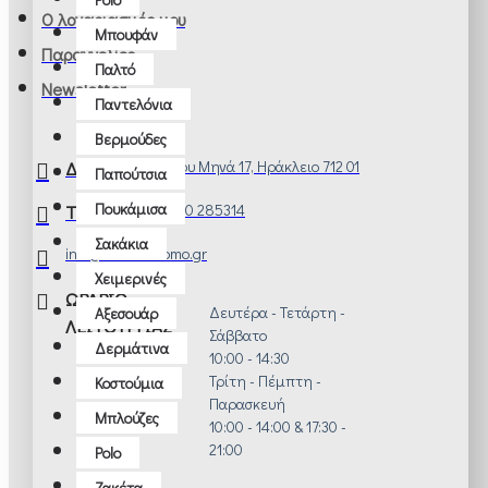
Ο λογαριασμός μου
Μπουφάν
Παραγγελίες
Παλτό
Newsletter
Παντελόνια
Βερμούδες
ΔΙΕΥΘΥΝΣΗ
Αγίου Μηνά 17, Ηράκλειο 712 01
Παπούτσια
Πουκάμισα
ΤΗΛΕΦΩΝΟ
2810 285314
Σακάκια
info@manios-uomo.gr
Χειμερινές
ΩΡΑΡΙΟ
Δευτέρα - Τετάρτη -
Αξεσουάρ
ΛΕΙΤΟΥΡΓΙΑΣ
Σάββατο
Δερμάτινα
10:00 - 14:30
Τρίτη - Πέμπτη -
Κοστούμια
Παρασκευή
Μπλούζες
10:00 - 14:00 & 17:30 -
21:00
Polo
Ζακέτα