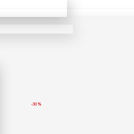
Tino Motta Πουλόβερ MS-01-NERO
-30 %