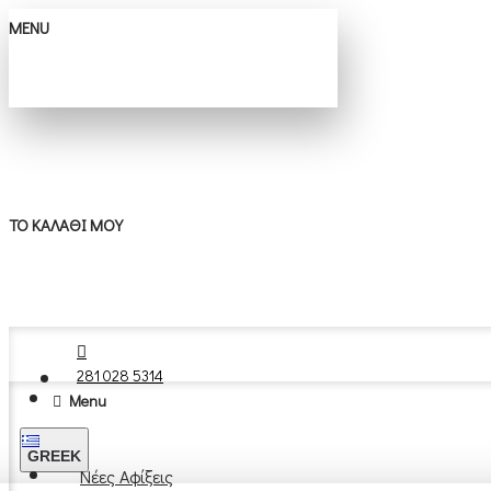
MENU
ΤΟ ΚΑΛΆΘΙ ΜΟΥ
281 028 5314
Menu
GREEK
Νέες Αφίξεις