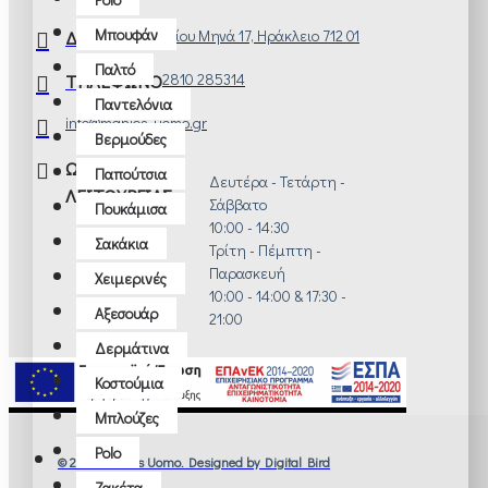
Μπουφάν
ΔΙΕΥΘΥΝΣΗ
Αγίου Μηνά 17, Ηράκλειο 712 01
Παλτό
ΤΗΛΕΦΩΝΟ
2810 285314
Παντελόνια
info@manios-uomo.gr
Βερμούδες
ΩΡΑΡΙΟ
Παπούτσια
Δευτέρα - Τετάρτη -
ΛΕΙΤΟΥΡΓΙΑΣ
Σάββατο
Πουκάμισα
10:00 - 14:30
Σακάκια
Τρίτη - Πέμπτη -
Παρασκευή
Χειμερινές
10:00 - 14:00 & 17:30 -
Αξεσουάρ
21:00
Δερμάτινα
Κοστούμια
Μπλούζες
Polo
© 2022 Manios Uomo. Designed by Digital Bird
Ζακέτα