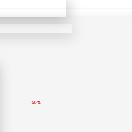
Paul miranda Μπλούζα ME930/NOCCIOLA
-50 %