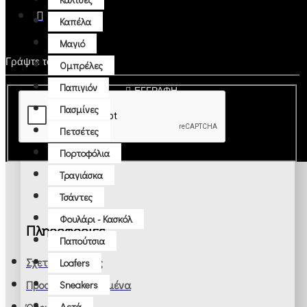
Δερμάτινα
Καπέλα
Κοντά
Μαγιό
Μακρυά
Ομπρέλες
Παπιγιόν
ΕΓΓΡΑΦΗ
Σακάκια
Πασμίνες
Γιλέκα
Πετσέτες
Μαντηλάκια Τσέπης (ποσετ)
Πορτοφόλια
Μπλέιζερ
Τραγιάσκα
Σακάκια
Τσάντες
Φουλάρι - Κασκόλ
Κοστούμια
Πληροφορίες
Παπούτσια
Business
Σχετικά με εμάς
Loafers
Formal
Προσωπικά Δεδομένα
Sneakers
Tuxedo
Δετά