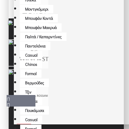
Γιλέκα
Μοντγκόμερι
Μοντγκόμερι
Μπουφάν Κοντά
Μπουφάν Κοντά
Μπουφάν Μακρυά
Μπουφάν Μακρυά
Παλτά / Καπαρντίνες
Παλτά / Καπαρντίνες
Παντελόνια
Casual
Αξεσουάρ
Chinos
Βραχιόλια - Κρεμαστά
Formal
Βαλίτσες
Βερμούδες
Γάντια
Τζιν
Γραβάτες
Φόρμα
Ζώνες
Πουκάμισα
Κάλτσες
GIANNI LUPO
Casual
Καπέλα
Formal