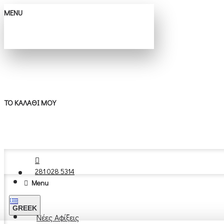
MENU
ΤΟ ΚΑΛΆΘΙ ΜΟΥ
281 028 5314
Menu
GREEK
Νέες Αφίξεις