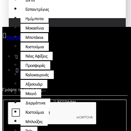
Εσπαντρίγιες
Ημίμποτα
Μοκασίνια
Μποτάκια
2810 285314
Κοστούμια
Νέες Αφίξεις
Προσφορές
Καλοκαιρινές
Αξεσουάρ
Μαγιό
ΕΓΓΡΑΦΗ
Δερμάτινα
Κοστούμια
Μπλούζες
Polo