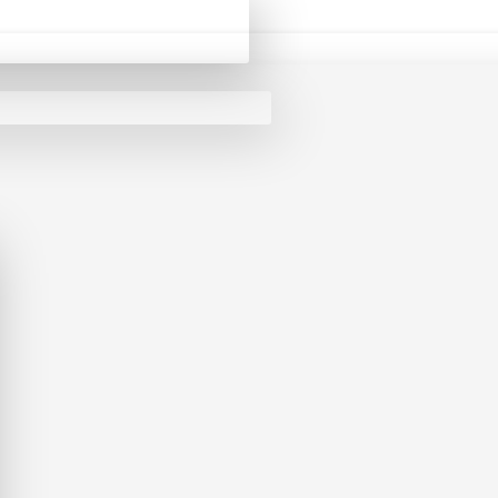
Gianni lupo Πουλόβερ GL33398/BROWN