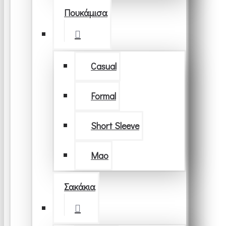
Πουκάμισα
Casual
Formal
Short Sleeve
Μao
Σακάκια