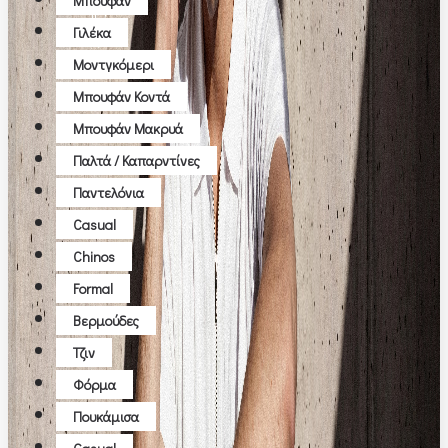
Μπουφάν
Γιλέκα
Μοντγκόμερι
Μπουφάν Κοντά
Μπουφάν Μακρυά
Παλτά / Καπαρντίνες
Παντελόνια
Casual
Chinos
Formal
Βερμούδες
Τζιν
Φόρμα
Πουκάμισα