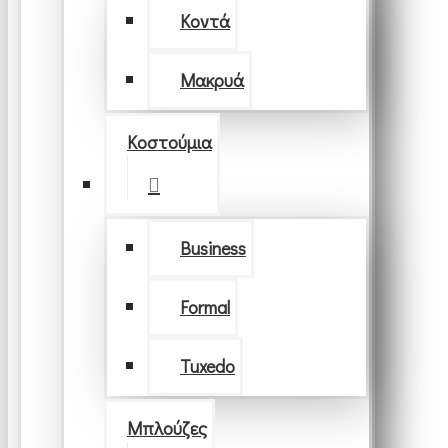
Κοντά
Μακρυά
Κοστούμια
Business
Formal
Tuxedo
Μπλούζες