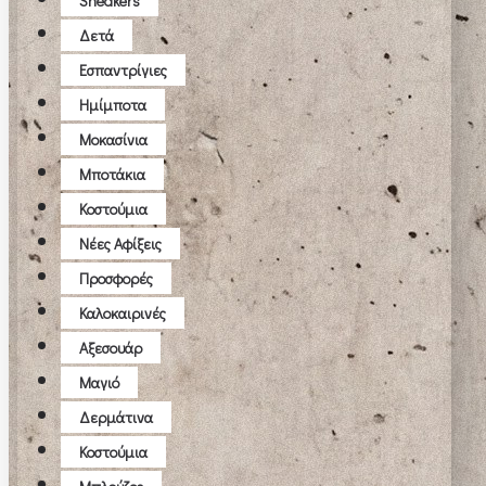
Sneakers
Δετά
Εσπαντρίγιες
Ημίμποτα
Μοκασίνια
Μποτάκια
Κοστούμια
Νέες Αφίξεις
Προσφορές
Καλοκαιρινές
Αξεσουάρ
Μαγιό
Δερμάτινα
Κοστούμια