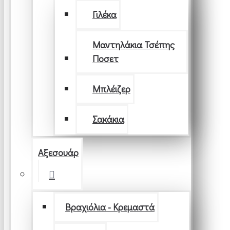
Γιλέκα
Μαντηλάκια Τσέπης
Ποσετ
Μπλέιζερ
Σακάκια
Αξεσουάρ
Βραχιόλια - Κρεμαστά