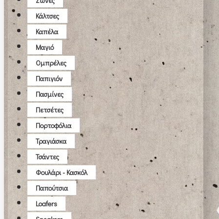
Ζώνες
Κάλτσες
Καπέλα
Μαγιό
Ομπρέλες
Παπιγιόν
Πασμίνες
Πετσέτες
Πορτοφόλια
Τραγιάσκα
Τσάντες
Φουλάρι - Κασκόλ
Παπούτσια
Loafers