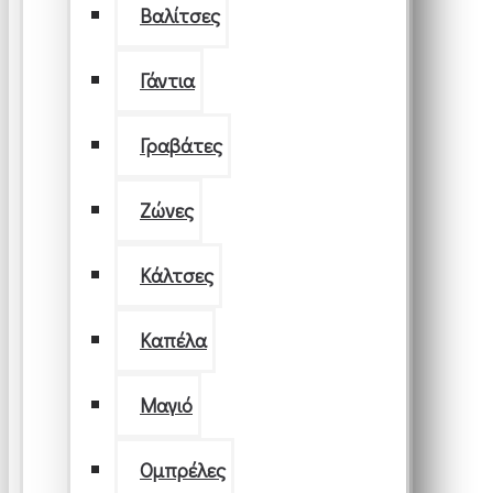
Βαλίτσες
Γάντια
Γραβάτες
Ζώνες
Κάλτσες
Καπέλα
Μαγιό
Ομπρέλες