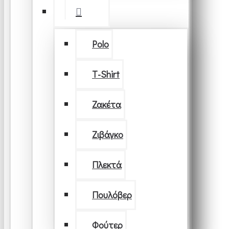
Polo
T-Shirt
Ζακέτα
Ζιβάγκο
Πλεκτά
Πουλόβερ
Φούτερ