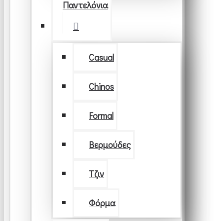
Παντελόνια
Casual
Chinos
Formal
Βερμούδες
Τζιν
Φόρμα