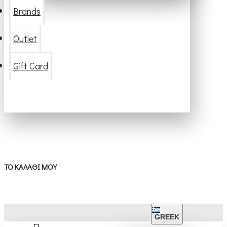
Brands
Outlet
Gift Card
ΤΟ ΚΑΛΆΘΙ ΜΟΥ
GREEK