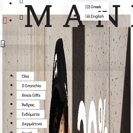
Greek
English
ΔΩΡΕΆΝ ΜΕΤΑΦΟΡΙΚΆ ΆΝΩ ΤΩΝ 50€
Όλα
Όλα
Il Granchio
Το καλάθι αγορών είναι άδειο!
Xmas Gifts
Άνδρας
Ενδύματα
Δερμάτινα