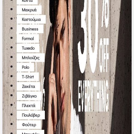
Κοντά
Μακρυά
Κοστούμια
Business
Formal
Tuxedo
Μπλούζες
Polo
T-Shirt
Ζακέτα
Ζιβάγκο
Πλεκτά
Πουλόβερ
Φούτερ