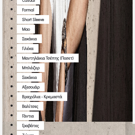
Casual
Formal
Short Sleeve
Μao
Σακάκια
Γιλέκα
Μαντηλάκια Τσέπης (ποσετ)
Μπλέιζερ
Σακάκια
Αξεσουάρ
Βραχιόλια - Κρεμαστά
Βαλίτσες
Γάντια
Γραβάτες