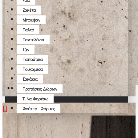
Polo
Ζακέτα
Μπουφάν
Παλτό
Παντελόνια
Τζιν
Παπούτσια
Πουκάμισα
Σακάκια
Προτάσεις Δώρων
Τι Να Φορέσω
Φούτερ - Φόρμες