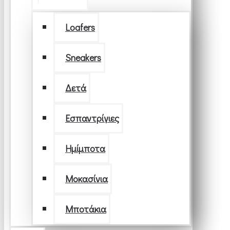
Loafers
Sneakers
Δετά
Εσπαντρίγιες
Ημίμποτα
Μοκασίνια
Μποτάκια