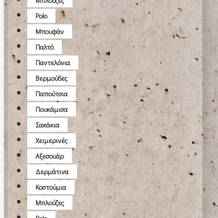
Μπλούζες
Polo
Μπουφάν
Παλτό
Παντελόνια
Βερμούδες
Παπούτσια
Πουκάμισα
Σακάκια
Χειμερινές
Αξεσουάρ
Δερμάτινα
Κοστούμια
Μπλούζες