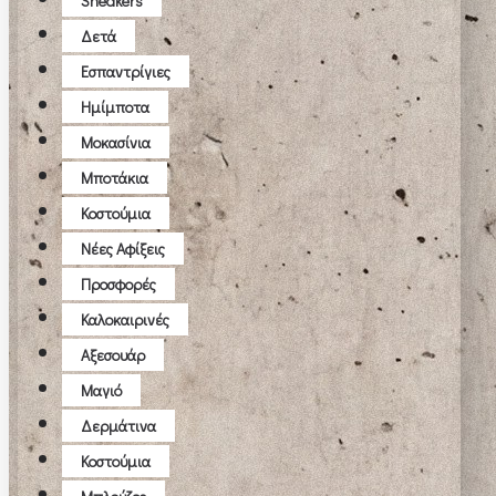
Sneakers
Δετά
Εσπαντρίγιες
Ημίμποτα
Μοκασίνια
Μποτάκια
Κοστούμια
Νέες Αφίξεις
Προσφορές
Καλοκαιρινές
Αξεσουάρ
Μαγιό
Δερμάτινα
Κοστούμια