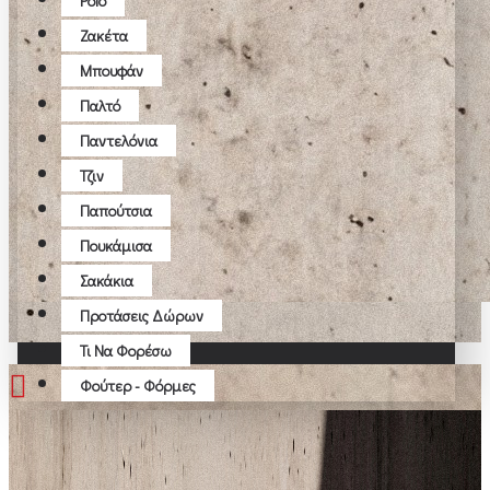
Polo
Ζακέτα
Μπουφάν
Παλτό
Παντελόνια
Τζιν
Παπούτσια
Πουκάμισα
Σακάκια
Προτάσεις Δώρων
Τι Να Φορέσω
Φούτερ - Φόρμες