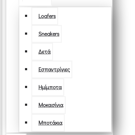
Loafers
Sneakers
Δετά
Εσπαντρίγιες
Ημίμποτα
Μοκασίνια
Μποτάκια