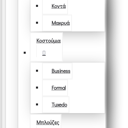
Κοντά
Μακρυά
Κοστούμια
Business
Formal
Tuxedo
Μπλούζες