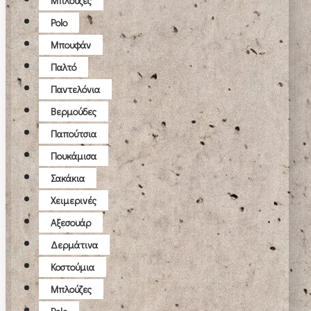
Μπλούζες
Polo
Μπουφάν
Παλτό
Παντελόνια
Βερμούδες
Παπούτσια
Πουκάμισα
Σακάκια
Χειμερινές
Αξεσουάρ
Δερμάτινα
Κοστούμια
Μπλούζες