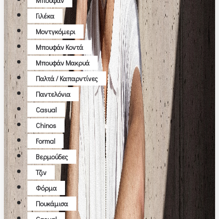
Μπουφάν
Γιλέκα
Μοντγκόμερι
Μπουφάν Κοντά
Μπουφάν Μακρυά
Παλτά / Καπαρντίνες
Παντελόνια
Casual
Chinos
Formal
Βερμούδες
Τζιν
Φόρμα
Πουκάμισα