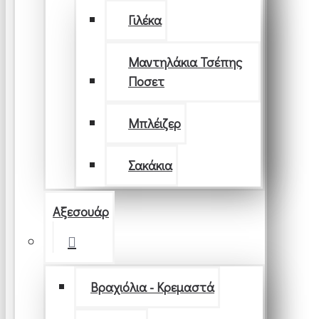
Γιλέκα
Μαντηλάκια Τσέπης
Ποσετ
Μπλέιζερ
Σακάκια
Αξεσουάρ
Βραχιόλια - Κρεμαστά