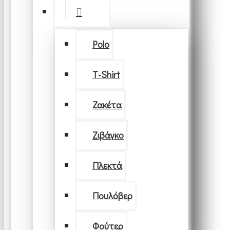
Polo
T-Shirt
Ζακέτα
Ζιβάγκο
Πλεκτά
Πουλόβερ
Φούτερ