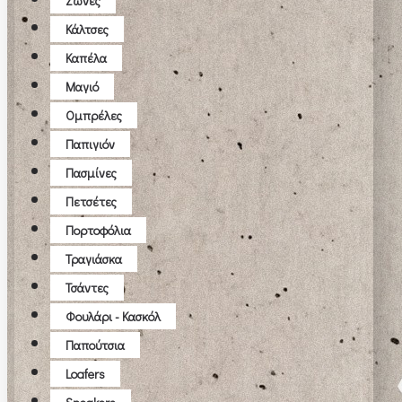
Ζώνες
Κάλτσες
Καπέλα
Μαγιό
Ομπρέλες
Παπιγιόν
Πασμίνες
Πετσέτες
Πορτοφόλια
Τραγιάσκα
Τσάντες
Φουλάρι - Κασκόλ
Παπούτσια
Loafers