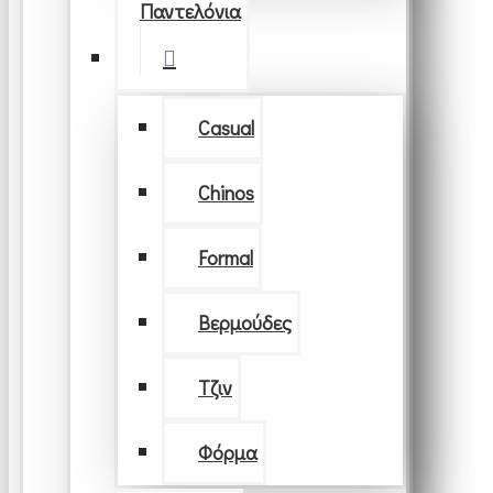
Παντελόνια
Casual
Chinos
Formal
Βερμούδες
Τζιν
Φόρμα