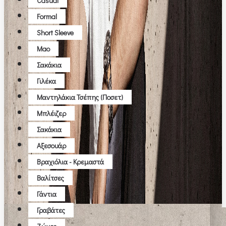
Casual
Formal
Short Sleeve
Μao
Σακάκια
Γιλέκα
Μαντηλάκια Τσέπης (ποσετ)
Μπλέιζερ
Σακάκια
Αξεσουάρ
Βραχιόλια - Κρεμαστά
Βαλίτσες
Γάντια
Γραβάτες