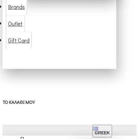
Brands
Outlet
Gift Card
ΤΟ ΚΑΛΆΘΙ ΜΟΥ
GREEK