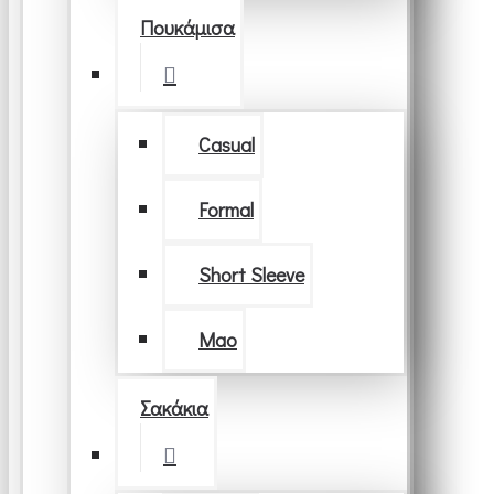
Πουκάμισα
Casual
Formal
Short Sleeve
Μao
Σακάκια