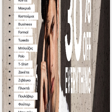
Κοντά
Μακρυά
Κοστούμια
Business
Formal
Tuxedo
Μπλούζες
Polo
T-Shirt
Ζακέτα
Ζιβάγκο
Πλεκτά
Πουλόβερ
Φούτερ