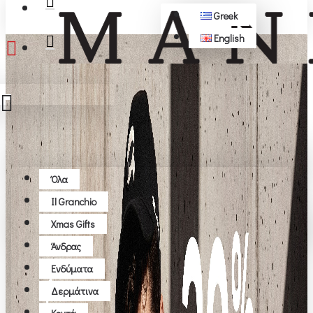
Greek
English
ΔΩΡΕΆΝ ΜΕΤΑΦΟΡΙΚΆ ΆΝΩ ΤΩΝ 50€
Όλα
Όλα
Il Granchio
Το καλάθι αγορών είναι άδειο!
Xmas Gifts
Άνδρας
Ενδύματα
Δερμάτινα