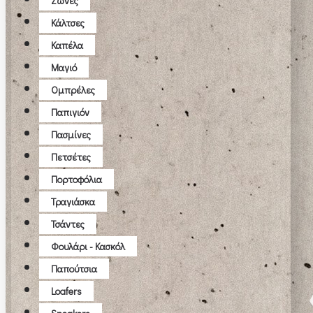
Ζώνες
Κάλτσες
Καπέλα
Μαγιό
Ομπρέλες
Παπιγιόν
Πασμίνες
Πετσέτες
Πορτοφόλια
Τραγιάσκα
Τσάντες
Φουλάρι - Κασκόλ
Παπούτσια
Loafers