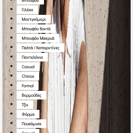
Μπουφάν
Γιλέκα
Μοντγκόμερι
Μπουφάν Κοντά
Μπουφάν Μακρυά
Παλτά / Καπαρντίνες
Παντελόνια
Casual
Chinos
Formal
Βερμούδες
Τζιν
Φόρμα
Πουκάμισα