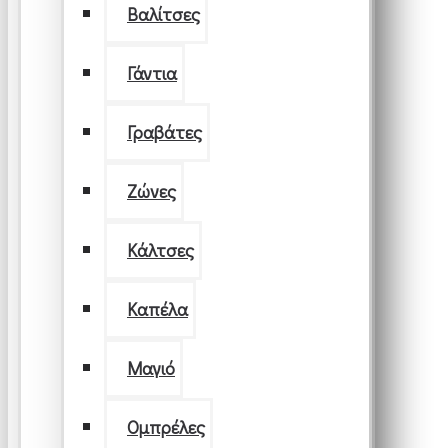
Βαλίτσες
Γάντια
Γραβάτες
Ζώνες
Κάλτσες
Καπέλα
Μαγιό
Ομπρέλες