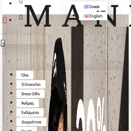
Greek
English
ΔΩΡΕΆΝ ΜΕΤΑΦΟΡΙΚΆ ΆΝΩ ΤΩΝ 50€
Όλα
Όλα
Il Granchio
Το καλάθι αγορών είναι άδειο!
Xmas Gifts
Άνδρας
Ενδύματα
Δερμάτινα