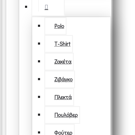
Polo
T-Shirt
Ζακέτα
Ζιβάγκο
Πλεκτά
Πουλόβερ
Φούτερ