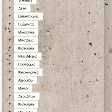
Sneakers
Δετά
Εσπαντρίγιες
Ημίμποτα
Μοκασίνια
Μποτάκια
Κοστούμια
Νέες Αφίξεις
Προσφορές
Καλοκαιρινές
Αξεσουάρ
Μαγιό
Δερμάτινα
Κοστούμια