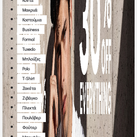
Κοντά
Μακρυά
Κοστούμια
Business
Formal
Tuxedo
Μπλούζες
Polo
T-Shirt
Ζακέτα
Ζιβάγκο
Πλεκτά
Πουλόβερ
Φούτερ