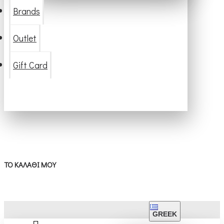
Brands
Outlet
Gift Card
ΤΟ ΚΑΛΆΘΙ ΜΟΥ
GREEK