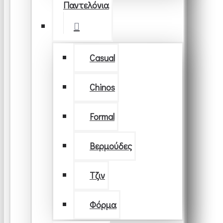
Παντελόνια
Casual
Chinos
Formal
Βερμούδες
Τζιν
Φόρμα