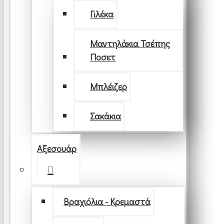
Γιλέκα
Μαντηλάκια Τσέπης
Ποσετ
Μπλέιζερ
Σακάκια
Αξεσουάρ
Βραχιόλια - Κρεμαστά