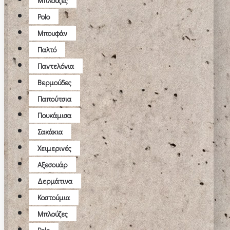
Μπλούζες
Polo
Μπουφάν
Παλτό
Παντελόνια
Βερμούδες
Παπούτσια
Πουκάμισα
Σακάκια
Χειμερινές
Αξεσουάρ
Δερμάτινα
Κοστούμια
Μπλούζες