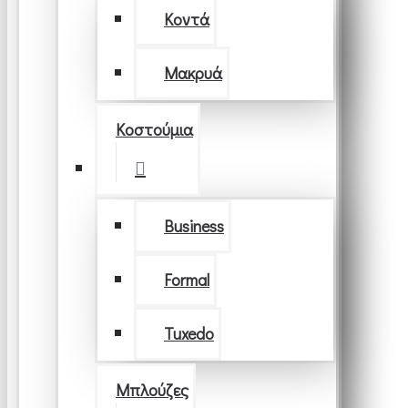
Κοντά
Μακρυά
Κοστούμια
Business
Formal
Tuxedo
Μπλούζες