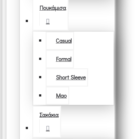
Πουκάμισα
Casual
Formal
Short Sleeve
Μao
Σακάκια