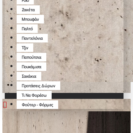
Polo
Ζακέτα
Μπουφάν
Παλτό
Παντελόνια
Τζιν
Παπούτσια
Πουκάμισα
Σακάκια
Προτάσεις Δώρων
Τι Να Φορέσω
Φούτερ - Φόρμες