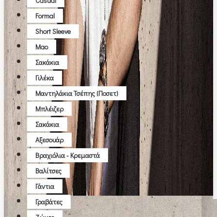
Casual
Formal
Short Sleeve
Μao
Σακάκια
Γιλέκα
Μαντηλάκια Τσέπης (ποσετ)
Μπλέιζερ
Σακάκια
Αξεσουάρ
Βραχιόλια - Κρεμαστά
Βαλίτσες
Γάντια
Γραβάτες