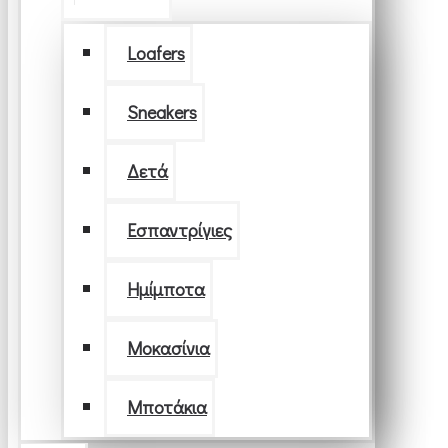
Loafers
Sneakers
Δετά
Εσπαντρίγιες
Ημίμποτα
Μοκασίνια
Μποτάκια