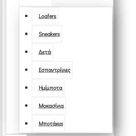
Loafers
Sneakers
Δετά
Εσπαντρίγιες
Ημίμποτα
Μοκασίνια
Μποτάκια