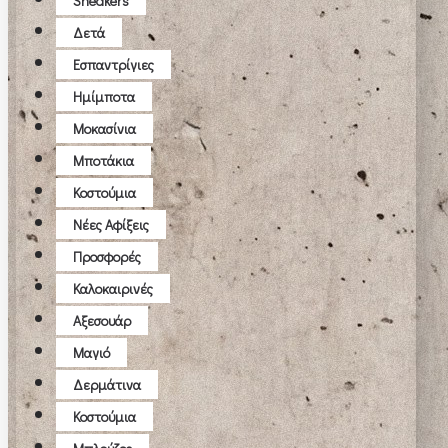
Sneakers
Δετά
Εσπαντρίγιες
Ημίμποτα
Μοκασίνια
Μποτάκια
Κοστούμια
Νέες Αφίξεις
Προσφορές
Καλοκαιρινές
Αξεσουάρ
Μαγιό
Δερμάτινα
Κοστούμια