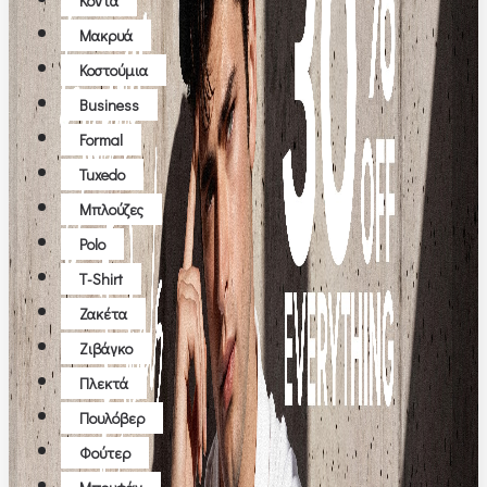
Κοντά
Μακρυά
Κοστούμια
Business
Formal
Tuxedo
Μπλούζες
Polo
T-Shirt
Ζακέτα
Ζιβάγκο
Πλεκτά
Πουλόβερ
Φούτερ