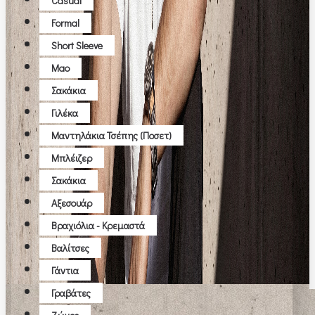
Casual
Formal
Short Sleeve
Μao
Σακάκια
Γιλέκα
Μαντηλάκια Τσέπης (ποσετ)
Μπλέιζερ
Σακάκια
Αξεσουάρ
Βραχιόλια - Κρεμαστά
Βαλίτσες
Γάντια
Γραβάτες