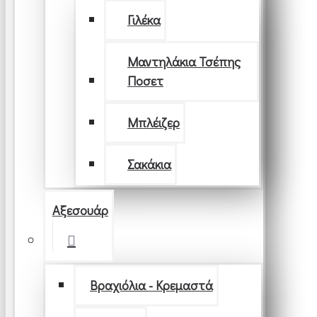
Γιλέκα
Μαντηλάκια Τσέπης
Ποσετ
Μπλέιζερ
Σακάκια
Αξεσουάρ
Βραχιόλια - Κρεμαστά