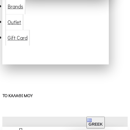
Brands
Outlet
Gift Card
ΤΟ ΚΑΛΆΘΙ ΜΟΥ
GREEK