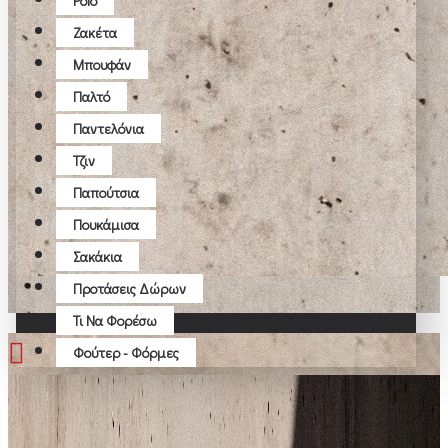
Polo
Ζακέτα
Μπουφάν
Παλτό
Παντελόνια
Τζιν
Παπούτσια
Πουκάμισα
Σακάκια
Προτάσεις Δώρων
Τι Να Φορέσω
Φούτερ - Φόρμες