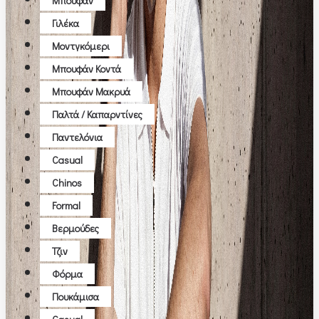
Μπουφάν
Γιλέκα
Μοντγκόμερι
Μπουφάν Κοντά
Μπουφάν Μακρυά
Παλτά / Καπαρντίνες
Παντελόνια
Casual
Chinos
Formal
Βερμούδες
Τζιν
Φόρμα
Πουκάμισα