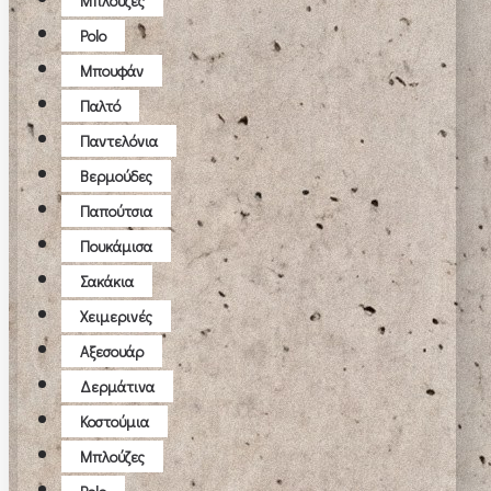
Μπλούζες
Polo
Μπουφάν
Παλτό
Παντελόνια
Βερμούδες
Παπούτσια
Πουκάμισα
Σακάκια
Χειμερινές
Αξεσουάρ
Δερμάτινα
Κοστούμια
Μπλούζες