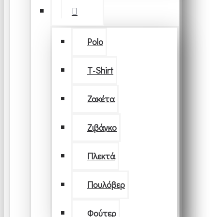
Polo
T-Shirt
Ζακέτα
Ζιβάγκο
Πλεκτά
Πουλόβερ
Φούτερ