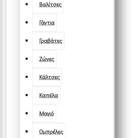
Βαλίτσες
Γάντια
Γραβάτες
Ζώνες
Κάλτσες
Καπέλα
Μαγιό
Ομπρέλες