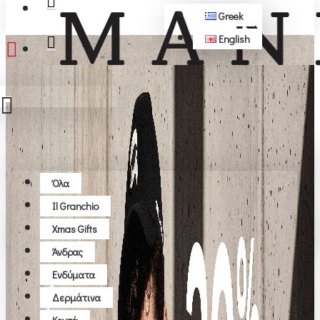
Greek
English
ΔΩΡΕΆΝ ΜΕΤΑΦΟΡΙΚΆ ΆΝΩ ΤΩΝ 50€
Όλα
Όλα
Il Granchio
Το καλάθι αγορών είναι άδειο!
Xmas Gifts
Άνδρας
Ενδύματα
Δερμάτινα