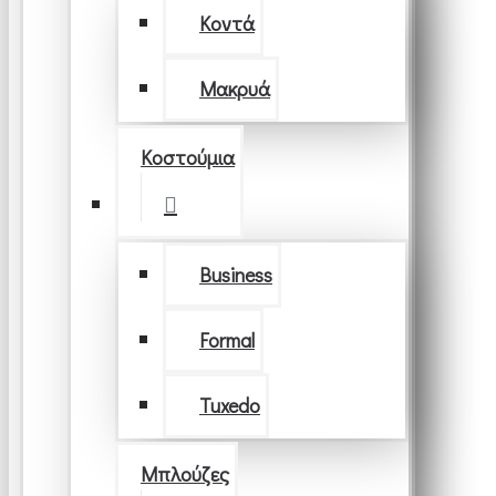
Κοντά
Μακρυά
Κοστούμια
Business
Formal
Tuxedo
Μπλούζες