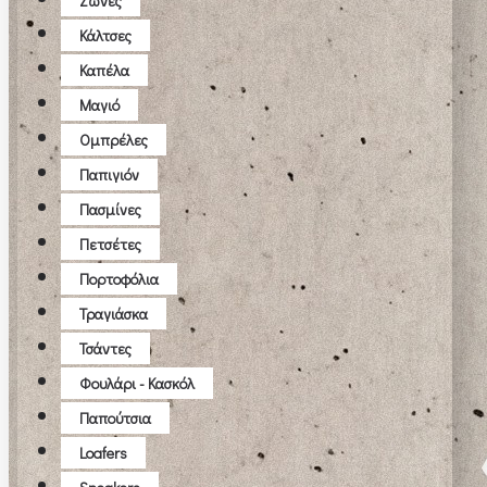
Ζώνες
Κάλτσες
Καπέλα
Μαγιό
Ομπρέλες
Παπιγιόν
Πασμίνες
Πετσέτες
Πορτοφόλια
Τραγιάσκα
Τσάντες
Φουλάρι - Κασκόλ
Παπούτσια
Loafers