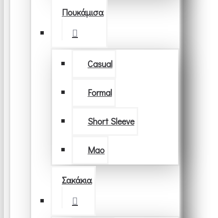
Πουκάμισα
Casual
Formal
Short Sleeve
Μao
Σακάκια