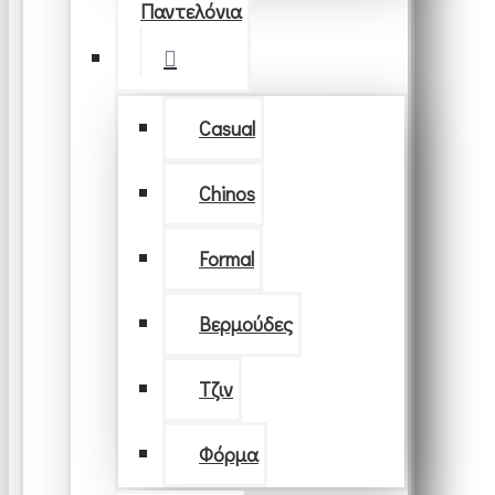
Παντελόνια
Casual
Chinos
Formal
Βερμούδες
Τζιν
Φόρμα